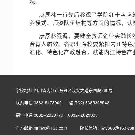
况。
康厚林一行先后参观了学院红十字应
养模式、师资队伍结构等方面的情况，认
康厚林强调，要健全教师企业实践长
合育人质效。各职业院校要紧扣内江特色
准化、特色化产教融合，赋能内江特色产
学校地址 四川省内江市东兴区汉安大道东四段368号
联系电话 0832-5173000 咨询QQ 3385308542
招生电话 0832--2029779 0832--2029339
官方邮箱 njnhvc@163.com
院长信箱
njwjy368@163.co