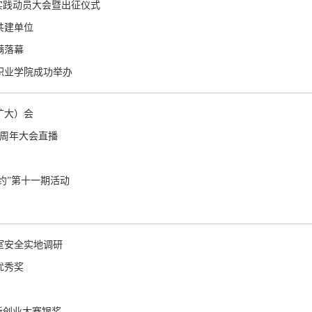
会实践动员大会暨出征仪式
共建单位
满落幕
职业学院成功举办
扩大）会
5周年大会直播
有约”第十一期活动
室安全实地调研
优秀奖
新创业大赛银奖