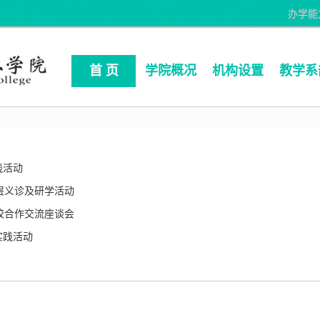
办学能
首 页
学院概况
机构设置
教学系
践活动
层义诊及研学活动
校合作交流座谈会
实践活动