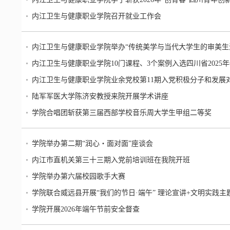
内江卫生与健康职业学院召开就业工作会
内江卫生与健康职业学院举办“传统美学与当代大学生的审美生
内江卫生与健康职业学院10门课程、3个案例入选四川省2025
内江卫生与健康职业学院业余党校第11期入党积极分子和发展
陆军军医大学陈济安教授来院开展学术讲座
学院合唱团斩获第三届西部学校音乐周大学生甲组二等奖
学院举办第二期“润心・面对面”座谈会
内江市直机关第三十三期入党前培训班在我院开班
学院举办第六届校园歌手大赛
学院联合威远县开展“我们的节日·端午” 理论宣讲+文明实践主
学院开展2026年端午节前安全督查