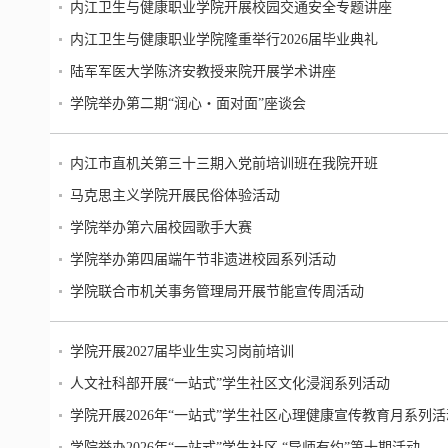
内江卫生与健康职业学院开展校园交通安全专题讲座
内江卫生与健康职业学院隆重举行2026届毕业典礼
陆军军医大学陈济安教授来院开展学术讲座
学院举办第二期“润心・面对面”座谈会
内江市直机关第三十三期入党前培训班在我院开班
马克思主义学院开展民俗体验活动
学院举办第六届校园歌手大赛
学院举办第四届端午节非遗进校园系列活动
学院联合市机关事务管理局开展节能宣传周活动
学院开展2027届毕业生实习岗前培训
人文社科部开展“一站式”学生社区文化浸润系列活动
学院开展2026年“一站式”学生社区心理健康宣传教育月系列活
学院举办2026年“一站式”学生社区 “导师有约”第十期活动