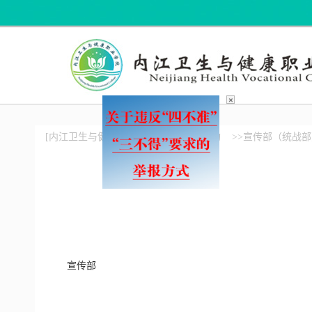
×
[内江卫生与健康职业学院]
>>党政机构
>>宣传部（统战
宣传部