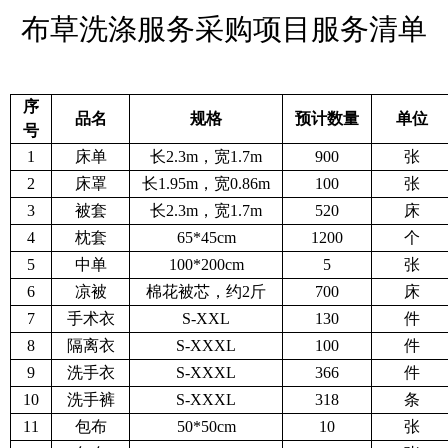
布草洗涤服务采购项目服务清单
序
品名
规格
预计数量
单位
号
1
床单
长2.3m，宽1.7m
900
张
2
床罩
长1.95m，宽0.86m
100
张
3
被套
长2.3m，宽1.7m
520
床
4
枕套
65*45cm
1200
个
5
中单
100*200cm
5
张
6
凉被
棉花被芯，约2斤
700
床
7
手术衣
S-XXL
130
件
8
隔离衣
S-XXXL
100
件
9
洗手衣
S-XXXL
366
件
10
洗手裤
S-XXXL
318
条
11
包布
50*50cm
10
张